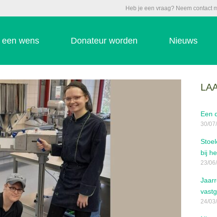
Heb je een vraag? Neem contact m
b een wens
Donateur worden
Nieuws
LA
Een d
30/07
Stoel
bij h
23/06
Jaar
vastg
24/03