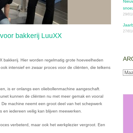
Nieuw
snoe
29/01
Jaarb
27/01
voor bakkerij LuuXX
AR
 bakkerij. Hier worden regelmatig grote hoeveelheden
ook intensief en zwaar proces voor de cliënten, die telkens
Archi
ken, is er onlangs een oliebollenmachine aangeschaft.
Lunet kunnen de cliënten nu met meer gemak en vooral
ij. De machine neemt een groot deel van het schepwerk
is en iedereen veilig kan blijven meewerken.
roces verbeterd, maar ook het werkplezier vergroot. Een