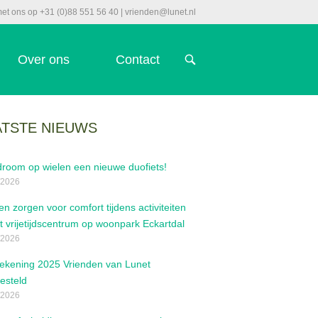
et ons op +31 (0)88 551 56 40 | vrienden@lunet.nl
Over ons
Contact
OPEN
DE
ZOEKBALK
ATSTE NIEUWS
room op wielen een nieuwe duofiets!
/2026
en zorgen voor comfort tijdens activiteiten
et vrijetijdscentrum op woonpark Eckartdal
/2026
rekening 2025 Vrienden van Lunet
esteld
/2026