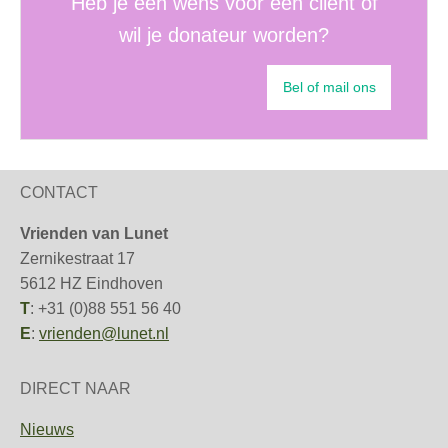
Heb je een wens voor een cliënt of
wil je donateur worden?
Bel of mail ons
CONTACT
Vrienden van Lunet
Zernikestraat 17
5612 HZ Eindhoven
T
: +31 (0)88 551 56 40
E
:
vrienden@lunet.nl
DIRECT NAAR
Nieuws