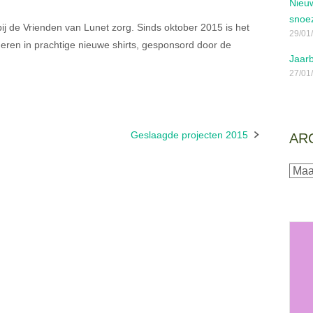
Nieuw
snoe
j de Vrienden van Lunet zorg. Sinds oktober 2015 is het
29/01
eren in prachtige nieuwe shirts, gesponsord door de
Jaarb
27/01
Geslaagde projecten 2015
AR
Archi