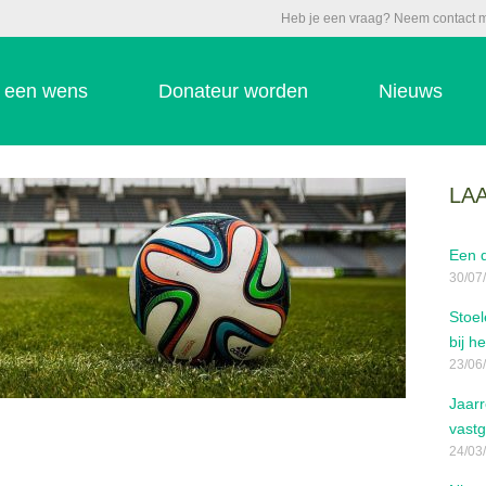
Heb je een vraag? Neem contact m
b een wens
Donateur worden
Nieuws
LA
Een d
30/07
Stoel
bij h
23/06
Jaar
vastg
24/03