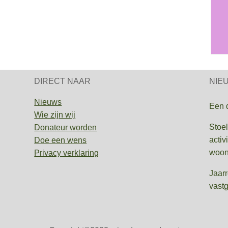
DIRECT NAAR
NIE
Nieuws
Een 
Wie zijn wij
Stoel
Donateur worden
activ
Doe een wens
woon
Privacy verklaring
Jaar
vastg