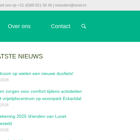
et ons op +31 (0)88 551 56 40 | vrienden@lunet.nl
Over ons
Contact
OPEN
DE
ZOEKBALK
ATSTE NIEUWS
room op wielen een nieuwe duofiets!
/2026
en zorgen voor comfort tijdens activiteiten
et vrijetijdscentrum op woonpark Eckartdal
/2026
rekening 2025 Vrienden van Lunet
esteld
/2026