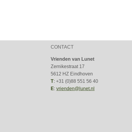
CONTACT
Vrienden van Lunet
Zernikestraat 17
5612 HZ Eindhoven
T
: +31 (0)88 551 56 40
E
:
vrienden@lunet.nl