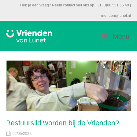
Ga
Heb je een vraag? Neem contact met ons op +31 (0)88 551 56 40 |
naar
vrienden@lunet.nl
de
inhoud
Home
M
Menu
Bestuurslid worden bij de Vrienden?
02/05/2022